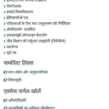
इलेक्ट्रॉनिक जर्नल्स लाइब्रेरी
RefSeek
हमदर्द विश्वविद्यालय
ईबीएससीओ एज़
पत्रिकाओं के लिए सार अनुक्रमण की निर्देशिका
ओसीएलसी- वर्ल्डकैट
एसडब्ल्यूबी ऑनलाइन कैटलॉग
जीव विज्ञान की वर्चुअल लाइब्रेरी (विफैबियो)
पबलोन्स
यूरो पब
सम्बंधित लिंक्स
सार-संक्षेप और अनुक्रमणिका
विषयसूची
एक्सेस जर्नल खोलें
अभियांत्रिकी
आनुवंशिकी एवं आण्विक जीवविज्ञान