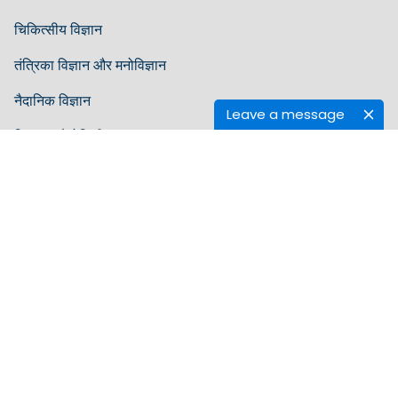
चिकित्सीय विज्ञान
तंत्रिका विज्ञान और मनोविज्ञान
नैदानिक ​​विज्ञान
Leave a message
विज्ञान प्रौद्योगिकी
व्यवसाय प्रबंधन
दिशा-निर्देश
लेखक दिशानिर्देश
संपादक दिशानिर्देश
समीक्षक दिशानिर्देश
हिलारिस के बारे में
हमारे बारे में
खुला एक्सेस