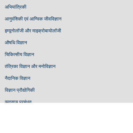
अभियांत्रिकी
आनुवंशिकी एवं आण्विक जीवविज्ञान
इम्यूनोलॉजी और माइक्रोबायोलॉजी
औषधि विज्ञान
चिकित्सीय विज्ञान
तंत्रिका विज्ञान और मनोविज्ञान
नैदानिक ​​विज्ञान
विज्ञान प्रौद्योगिकी
व्यवसाय प्रबंधन
दिशा-निर्देश
लेखक दिशानिर्देश
संपादक दिशानिर्देश