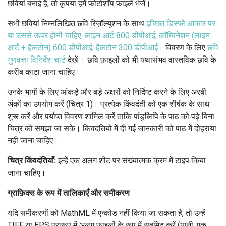
छवियां बनाई हैं, तो कृपया हमें फ़ोटोशॉप फ़ाइलें भेजें।
सभी छवियां
निम्नलिखित छवि रिज़ॉल्यूशन के साथ
इच्छित डिस्प्ले आकार पर
या उससे ऊपर होनी चाहिए: लाइन आर्ट 800 डीपीआई, कॉम्बिनेशन (लाइन
आर्ट + हैलटोन) 600 डीपीआई, हैलटोन 300 डीपीआई।
विवरण के लिए
छवि
गुणवत्ता विनिर्देश चार्ट
देखें ।
छवि फ़ाइलों को भी यथासंभव वास्तविक छवि के
करीब काटा जाना चाहिए।
उनके भागों के लिए आंकड़े और बड़े अक्षरों को निर्दिष्ट करने के लिए अरबी
अंकों का उपयोग करें (चित्र 1)।
प्रत्येक किंवदंती को एक शीर्षक के साथ
शुरू करें और पर्याप्त विवरण शामिल करें ताकि पांडुलिपि के पाठ को पढ़े बिना
चित्र को समझा जा सके।
किंवदंतियों में दी गई जानकारी को पाठ में दोहराया
नहीं जाना चाहिए।
चित्र किंवदंतियाँ:
इन्हें एक अलग शीट पर संख्यात्मक क्रम में टाइप किया
जाना चाहिए।
ग्राफ़िक्स के रूप में तालिकाएँ और समीकरण
यदि समीकरणों को MathML में एन्कोड नहीं किया जा सकता है, तो उन्हें
TIFF या EPS प्रारूप में अलग फ़ाइलों के रूप में सबमिट करें (यानी, एक