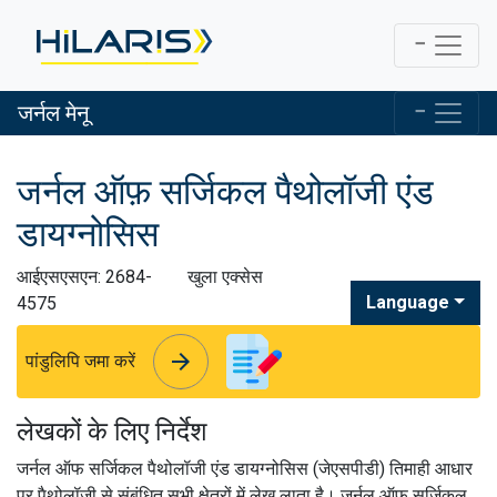
जर्नल मेनू
जर्नल ऑफ़ सर्जिकल पैथोलॉजी एंड
डायग्नोसिस
आईएसएसएन: 2684-
खुला एक्सेस
Language
4575
arrow_forward
arrow_forward
पांडुलिपि जमा करें
लेखकों के लिए निर्देश
जर्नल ऑफ सर्जिकल पैथोलॉजी एंड डायग्नोसिस (जेएसपीडी) तिमाही आधार
पर पैथोलॉजी से संबंधित सभी क्षेत्रों में लेख लाता है।
जर्नल ऑफ सर्जिकल