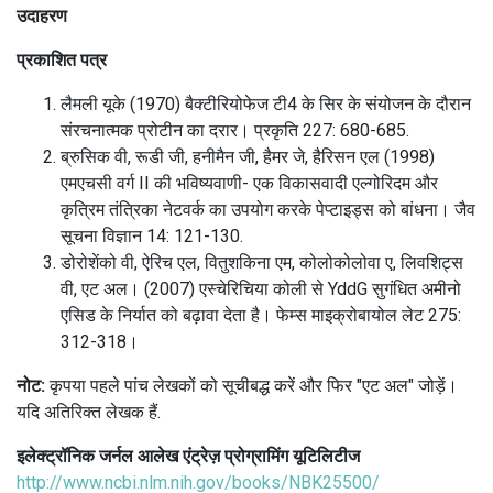
उदाहरण
प्रकाशित पत्र
लैमली यूके (1970) बैक्टीरियोफेज टी4 के सिर के संयोजन के दौरान
संरचनात्मक प्रोटीन का दरार।
प्रकृति 227: 680-685.
ब्रुसिक वी, रूडी जी, हनीमैन जी, हैमर जे, हैरिसन एल (1998)
एमएचसी वर्ग II की भविष्यवाणी- एक विकासवादी एल्गोरिदम और
कृत्रिम तंत्रिका नेटवर्क का उपयोग करके पेप्टाइड्स को बांधना।
जैव
सूचना विज्ञान 14: 121-130.
डोरोशेंको वी, ऐरिच एल, वितुशकिना एम, कोलोकोलोवा ए, लिवशिट्स
वी, एट अल।
(2007) एस्चेरिचिया कोली से YddG सुगंधित अमीनो
एसिड के निर्यात को बढ़ावा देता है।
फेम्स माइक्रोबायोल लेट 275:
312-318।
नोट:
कृपया पहले पांच लेखकों को सूचीबद्ध करें और फिर "एट अल" जोड़ें।
यदि अतिरिक्त लेखक हैं.
इलेक्ट्रॉनिक जर्नल आलेख एंट्रेज़ प्रोग्रामिंग यूटिलिटीज
http://www.ncbi.nlm.nih.gov/books/NBK25500/